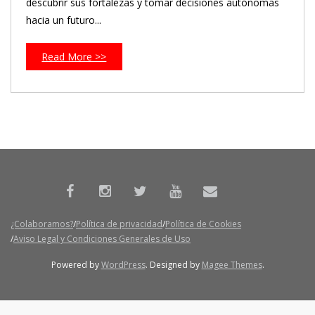
descubrir sus fortalezas y tomar decisiones autónomas
hacia un futuro...
Read More >>
¿Colaboramos?
Política de privacidad
Política de Cookies
Aviso Legal y Condiciones Generales de Uso
Powered by
WordPress
. Designed by
Magee Themes
.