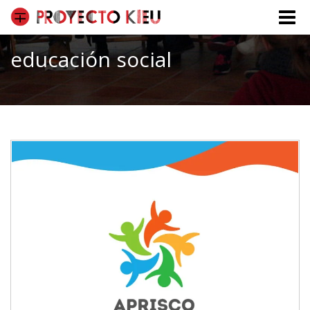
Toggle
naviga
educación social