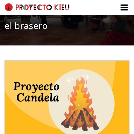
Toggle
naviga
el brasero