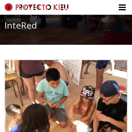
Toggle
naviga
InteRed