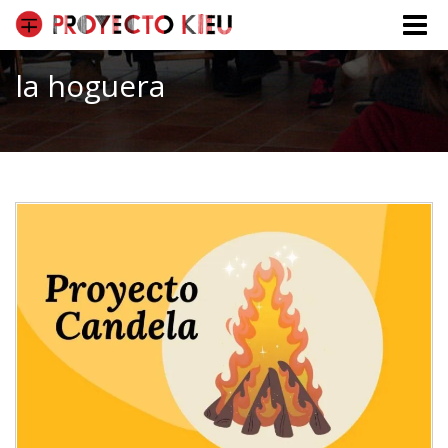
Toggle
naviga
la hoguera