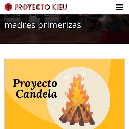
Toggle
naviga
madres primerizas