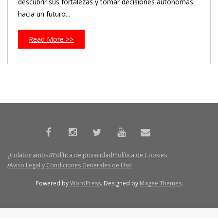
descubrir sus fortalezas y tomar decisiones autónomas
hacia un futuro...
Read More >>
¿Colaboramos?
Política de privacidad
Política de Cookies
Aviso Legal y Condiciones Generales de Uso
Powered by
WordPress
. Designed by
Magee Themes
.