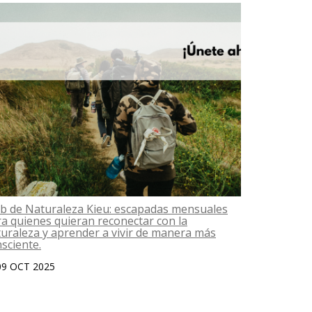
b de Naturaleza Kieu: escapadas mensuales
Das una go
a quienes quieran reconectar con la
06 OCT 2
uraleza y aprender a vivir de manera más
sciente.
09 OCT 2025