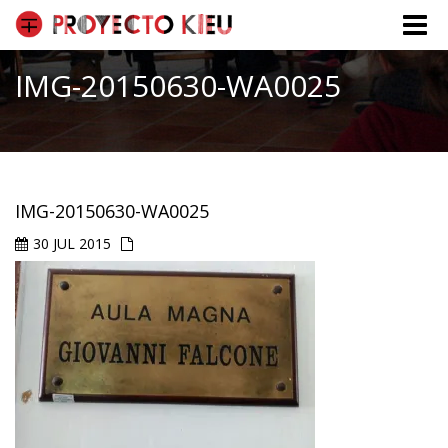
Toggle
naviga
IMG-20150630-WA0025
IMG-20150630-WA0025
30 JUL 2015