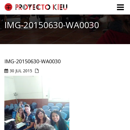
Toggle
naviga
IMG-20150630-WA0030
IMG-20150630-WA0030
30 JUL 2015