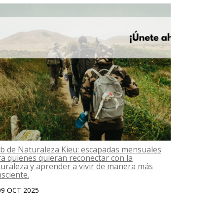
b de Naturaleza Kieu: escapadas mensuales
Das una go
a quienes quieran reconectar con la
06 OCT 2
uraleza y aprender a vivir de manera más
sciente.
09 OCT 2025