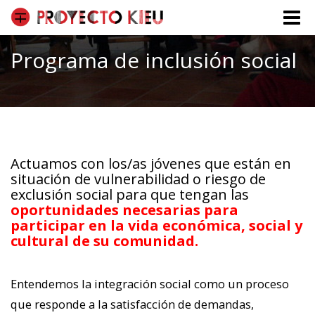
Toggle
naviga
Programa de inclusión social
Actuamos con los/as jóvenes que están en
situación de vulnerabilidad o riesgo de
exclusión social para que tengan las
oportunidades necesarias para
participar en la vida económica, social y
cultural de su comunidad.
Entendemos la integración social como un proceso
que responde a la satisfacción de demandas,