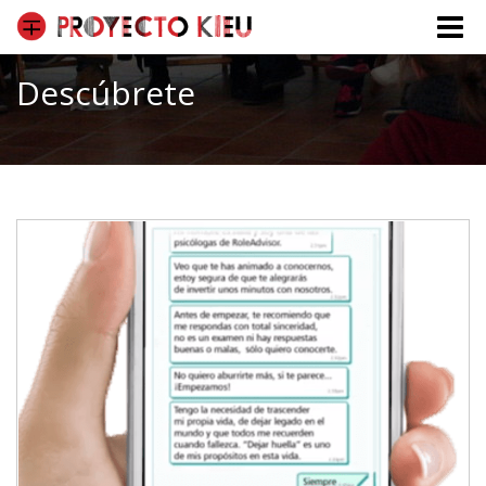
Toggle
naviga
Descúbrete