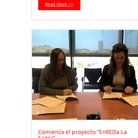
Read More >>
Comienza el proyecto “EnREDa La
Sagra”