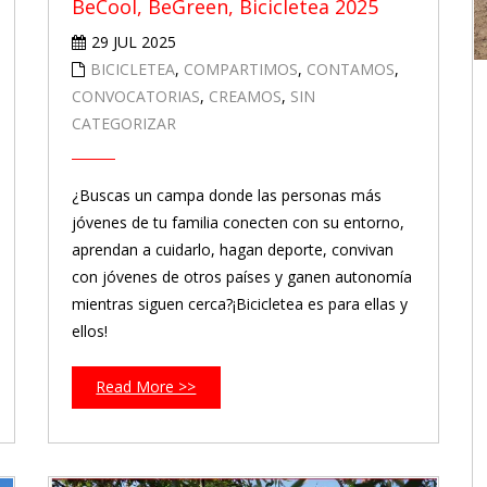
BeCool, BeGreen, Bicicletea 2025
29 JUL 2025
BICICLETEA
,
COMPARTIMOS
,
CONTAMOS
,
CONVOCATORIAS
,
CREAMOS
,
SIN
CATEGORIZAR
¿Buscas un campa donde las personas más
jóvenes de tu familia conecten con su entorno,
aprendan a cuidarlo, hagan deporte, convivan
con jóvenes de otros países y ganen autonomía
mientras siguen cerca?¡Bicicletea es para ellas y
ellos!
Read More >>