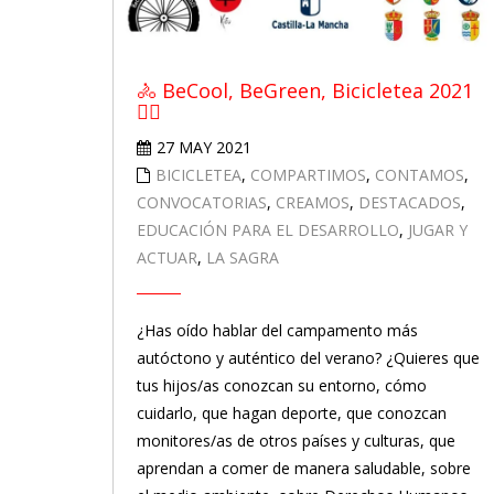
🚴 BeCool, BeGreen, Bicicletea 2021
🚴‍♀️
27 MAY 2021
BICICLETEA
,
COMPARTIMOS
,
CONTAMOS
,
CONVOCATORIAS
,
CREAMOS
,
DESTACADOS
,
EDUCACIÓN PARA EL DESARROLLO
,
JUGAR Y
ACTUAR
,
LA SAGRA
¿Has oído hablar del campamento más
autóctono y auténtico del verano? ¿Quieres que
tus hijos/as conozcan su entorno, cómo
cuidarlo, que hagan deporte, que conozcan
monitores/as de otros países y culturas, que
aprendan a comer de manera saludable, sobre