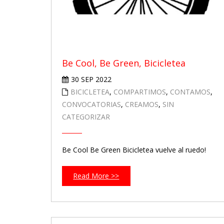
Be Cool, Be Green, Bicicletea
30 SEP 2022
BICICLETEA
,
COMPARTIMOS
,
CONTAMOS
,
CONVOCATORIAS
,
CREAMOS
,
SIN
CATEGORIZAR
Be Cool Be Green Bicicletea vuelve al ruedo!
Read More >>