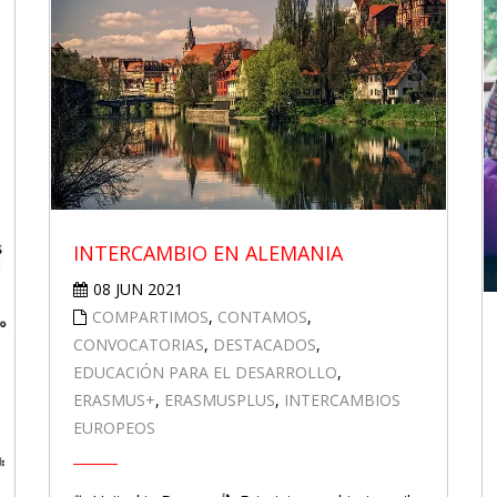
INTERCAMBIO EN ALEMANIA
08 JUN 2021
COMPARTIMOS
,
CONTAMOS
,
CONVOCATORIAS
,
DESTACADOS
,
EDUCACIÓN PARA EL DESARROLLO
,
ERASMUS+
,
ERASMUSPLUS
,
INTERCAMBIOS
EUROPEOS