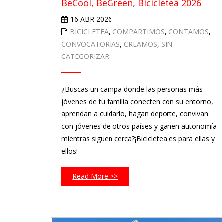
BeCool, BeGreen, Bicicletea 2026
16 ABR 2026
BICICLETEA
,
COMPARTIMOS
,
CONTAMOS
,
CONVOCATORIAS
,
CREAMOS
,
SIN
CATEGORIZAR
¿Buscas un campa donde las personas más
jóvenes de tu familia conecten con su entorno,
aprendan a cuidarlo, hagan deporte, convivan
con jóvenes de otros países y ganen autonomía
mientras siguen cerca?¡Bicicletea es para ellas y
ellos!
Read More >>