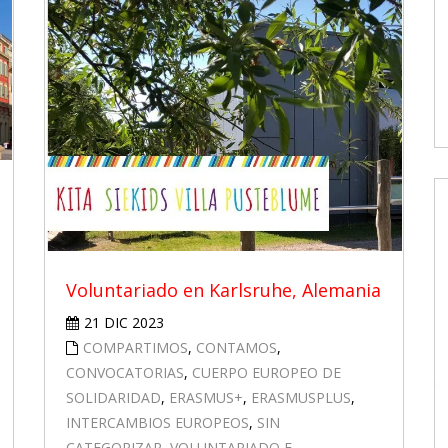
Voluntariado en Karlsruhe, Alemania
21 DIC 2023
COMPARTIMOS
,
CONTAMOS
,
CONVOCATORIAS
,
CUERPO EUROPEO DE
SOLIDARIDAD
,
ERASMUS+
,
ERASMUSPLUS
,
INTERCAMBIOS EUROPEOS
,
SIN
CATEGORIZAR
,
VOLUNTARIADO E