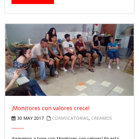
¡Monitores con valores crece!
30 MAY 2017
CONVOCATORIAS
,
CREAMOS
¡Seguimos a tope con Monitores con valores! En esta