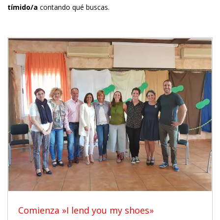
tímido/a
contando qué buscas.
Comienza »I lend you my shoes»