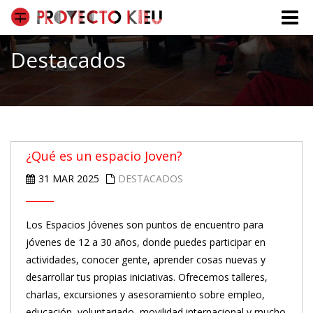
Toggle
naviga
Destacados
¿Qué es un espacio Joven?
31 MAR 2025
DESTACADOS
Los Espacios Jóvenes son puntos de encuentro para
jóvenes de 12 a 30 años, donde puedes participar en
actividades, conocer gente, aprender cosas nuevas y
desarrollar tus propias iniciativas. Ofrecemos talleres,
charlas, excursiones y asesoramiento sobre empleo,
educación, voluntariado, movilidad internacional y mucho