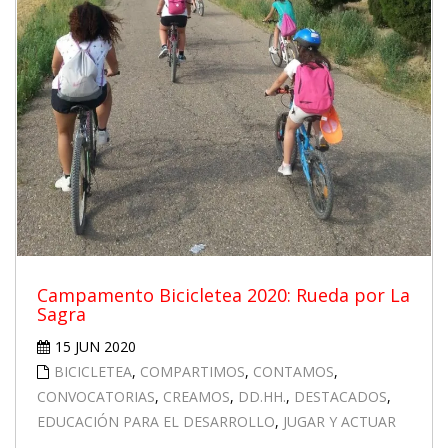
Campamento Bicicletea 2020: Rueda por La
Sagra
15 JUN 2020
BICICLETEA
,
COMPARTIMOS
,
CONTAMOS
,
CONVOCATORIAS
,
CREAMOS
,
DD.HH.
,
DESTACADOS
,
EDUCACIÓN PARA EL DESARROLLO
,
JUGAR Y ACTUAR