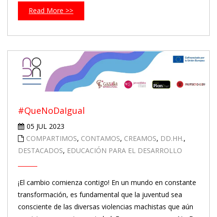
Read More >>
#QueNoDaIgual
05 JUL 2023
COMPARTIMOS
,
CONTAMOS
,
CREAMOS
,
DD.HH.
,
DESTACADOS
,
EDUCACIÓN PARA EL DESARROLLO
¡El cambio comienza contigo! En un mundo en constante
transformación, es fundamental que la juventud sea
consciente de las diversas violencias machistas que aún