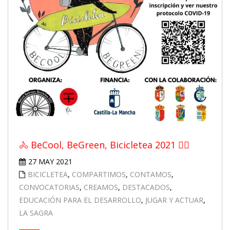
🚴 BeCool, BeGreen, Bicicletea 2021 🚴‍♀️
27 MAY 2021
BICICLETEA
,
COMPARTIMOS
,
CONTAMOS
,
CONVOCATORIAS
,
CREAMOS
,
DESTACADOS
,
EDUCACIÓN PARA EL DESARROLLO
,
JUGAR Y ACTUAR
,
LA SAGRA