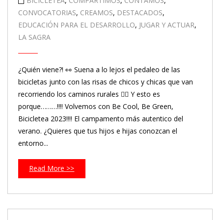
BICICLETEA
,
COMPARTIMOS
,
CONTAMOS
,
CONVOCATORIAS
,
CREAMOS
,
DESTACADOS
,
EDUCACIÓN PARA EL DESARROLLO
,
JUGAR Y ACTUAR
,
LA SAGRA
¿Quién viene?! 👀 Suena a lo lejos el pedaleo de las
bicicletas junto con las risas de chicos y chicas que van
recorriendo los caminos rurales 🚴‍♀️ Y esto es
porque………!!!! Volvemos con Be Cool, Be Green,
Bicicletea 2023!!!! El campamento más autentico del
verano. ¿Quieres que tus hijos e hijas conozcan el
entorno...
Read More >>