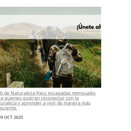
b de Naturaleza Kieu: escapadas mensuales
Das una go
a quienes quieran reconectar con la
06 OCT 2
uraleza y aprender a vivir de manera más
sciente.
09 OCT 2025