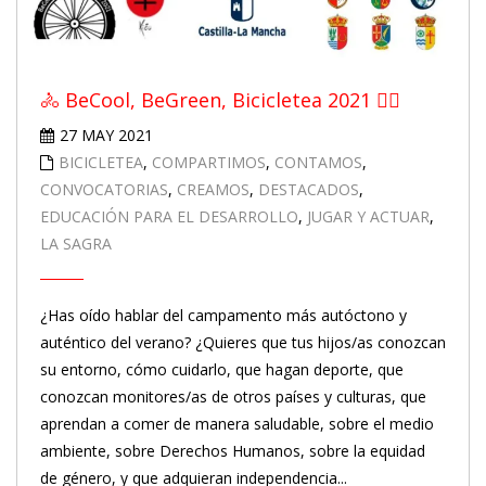
🚴 BeCool, BeGreen, Bicicletea 2021 🚴‍♀️
27 MAY 2021
BICICLETEA
,
COMPARTIMOS
,
CONTAMOS
,
CONVOCATORIAS
,
CREAMOS
,
DESTACADOS
,
EDUCACIÓN PARA EL DESARROLLO
,
JUGAR Y ACTUAR
,
LA SAGRA
¿Has oído hablar del campamento más autóctono y
auténtico del verano? ¿Quieres que tus hijos/as conozcan
su entorno, cómo cuidarlo, que hagan deporte, que
conozcan monitores/as de otros países y culturas, que
aprendan a comer de manera saludable, sobre el medio
ambiente, sobre Derechos Humanos, sobre la equidad
de género, y que adquieran independencia...