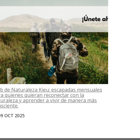
b de Naturaleza Kieu: escapadas mensuales
Das una go
a quienes quieran reconectar con la
06 OCT 2
uraleza y aprender a vivir de manera más
sciente.
09 OCT 2025