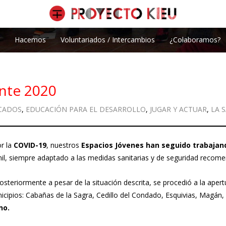
Hacemos
Voluntariados / Intercambios
¿Colaboramos?
ante 2020
CADOS
,
EDUCACIÓN PARA EL DESARROLLO
,
JUGAR Y ACTUAR
,
LA 
r la
COVID-19
, nuestros
Espacios Jóvenes han seguido trabajan
nil, siempre adaptado a las medidas sanitarias y de seguridad recom
osteriormente a pesar de la situación descrita, se procedió a la ape
icipios: Cabañas de la Sagra, Cedillo del Condado, Esquivias, Magán
no.