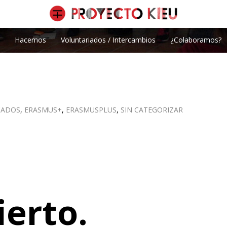
Hacemos
Voluntariados / Intercambios
¿Colaboramos?
CADOS
,
ERASMUS+
,
ERASMUSPLUS
,
SIN CATEGORIZAR
erto.