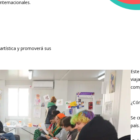
nternacionales.
 artística y promoverá sus
Este
viaj
comp
¿Cóm
Se c
país.