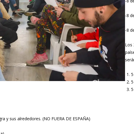
-8 d
-8 de
-8 d
Los 
país
será
5
5
5
agra y sus alrededores. (NO FUERA DE ESPAÑA)
a).