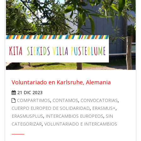
Voluntariado en Karlsruhe, Alemania
21 DIC 2023
COMPARTIMOS
,
CONTAMOS
,
CONVOCATORIAS
,
CUERPO EUROPEO DE SOLIDARIDAD
,
ERASMUS+
,
ERASMUSPLUS
,
INTERCAMBIOS EUROPEOS
,
SIN
CATEGORIZAR
,
VOLUNTARIADO E INTERCAMBIOS