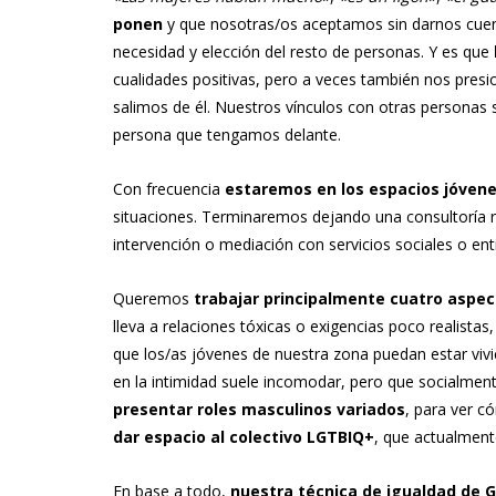
ponen
y que nosotras/os aceptamos sin darnos cuenta
necesidad y elección del resto de personas. Y es que
cualidades positivas, pero a veces también nos pre
salimos de él. Nuestros vínculos con otras persona
persona que tengamos delante.
Con frecuencia
estaremos en los espacios jóven
situaciones. Terminaremos dejando una consultoría re
intervención o mediación con servicios sociales o en
Queremos
trabajar principalmente cuatro aspe
lleva a relaciones tóxicas o exigencias poco realista
que los/as jóvenes de nuestra zona puedan estar viv
en la intimidad suele incomodar, pero que socialmente
presentar roles masculinos variados
, para ver c
dar espacio al colectivo LGTBIQ+
, que actualmente
En base a todo,
nuestra técnica de igualdad de 