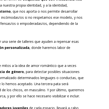
nuestra propia identidad, y a la identidad,
ntorno
, que nos aporta o nos permite desarrollar
os incómodas/os si no respetamos ese modelo, y nos
ndefensas/os o empoderadas/os, dependiendo de la
 una serie de talleres que ayuden a repensar esas
ón personalizada
, donde haremos labor de
e mitos a la idea de amor romántico que a veces
ncia de género
, para detectar posibles situaciones
 normalizado determinados lenguajes o conductas, que
que lo hemos aceptado. Una tercera pata será
d de los chicos, en masculino. Y por último, queremos
 y por ello se hace necesario visibilizar e incluir.
adores juveniles
de cada espacio, llevará a cabo