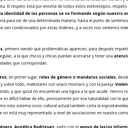
. El respeto está por encima de todos estos estereotipos, respeto a 
la identidad de las personas se va formando según nuestro e
siona para ser de una determinada manera, hasta el punto de sentirn
s se ven condicionados por estas órdenes, y a veces nos sentimos i
es
, primero viendo qué problemáticas aparecen, para después impartir
gular, a la que chicos y chicas puedan acercarse y tener una
atenci
tidades que correspondan.
ctos
, en primer lugar,
roles de género o mandatos sociales
, desd
s, y sobre todo, malestares con una/o misma/o y con la pareja.
Viole
iendo, y que quizá no encuentran una figura a la que acudir. Hemos
 es difícil hablar de ello, precisamente por esa naturalidad con la 
ómo este sistema socio-cultural actual también corta la espontaneida
 no está muy representado a nivel de asociaciones en nuestra comarca,
Género, Angélica Rodríguez,
junto con el
apoyo de las/os inform