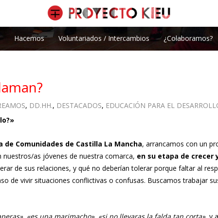
Hacemos
Voluntariados / Intercambios
¿Colaboramos?
llaman?
REAMOS
,
DD.HH.
,
DESTACADOS
,
EDUCACIÓN PARA EL DESARROLL
lo?»
ta de Comunidades de Castilla La Mancha
, arrancamos con un p
n nuestros/as jóvenes de nuestra comarca,
en su etapa de crecer 
ar de sus relaciones, y qué no deberían tolerar porque faltar al re
caso de vivir situaciones conflictivas o confusas. Buscamos trabajar 
aperas»
,
«es una marimacho»
,
«si no llevaras la falda tan corta»
, y 