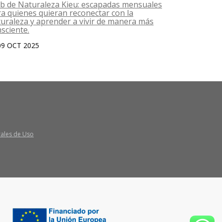
b de Naturaleza Kieu: escapadas mensuales
Das una go
a quienes quieran reconectar con la
06 OCT 2
uraleza y aprender a vivir de manera más
sciente.
09 OCT 2025
rales de Uso