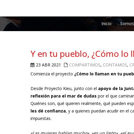
Inicio
Somos
Y en tu pueblo, ¿Cómo lo 
23 ABR 2021
COMPARTIMOS
,
CONTAMOS
,
C
Comienza el proyecto
¿Cómo lo llaman en tu pueb
Desde Proyecto Kieu, junto con el
apoyo de la Jun
reflexión para el mar de dudas
por el que camina
Quiénes son, qué quieren realmente, qué pueden esper
les dé confianza
, y a quienes puedan acudir en el 
impuestas.
«Las mujeres hablan mucho»
,
«es un ligón»
,
«el gu