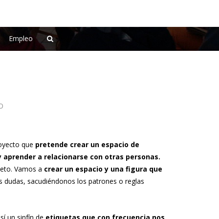
Empleo
O
royecto que
pretende crear un espacio de
y aprender a relacionarse con otras personas.
speto. Vamos a
crear un espacio y una figura que
sus dudas, sacudiéndonos los patrones o reglas
así un sinfín de
etiquetas que con frecuencia nos