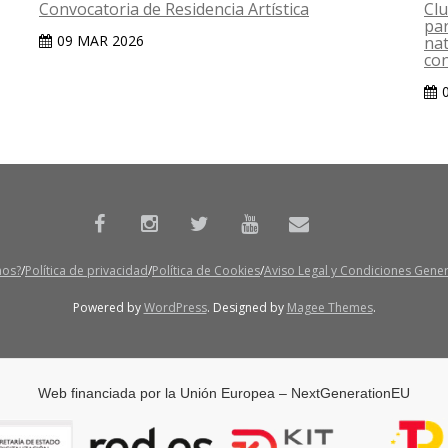
Convocatoria de Residencia Artística
Clu
par
09 MAR 2026
nat
con
mos?
Política de privacidad
Política de Cookies
Aviso Legal y Condiciones Gene
Powered by
WordPress
. Designed by
Magee Themes
.
Web financiada por la Unión Europea – NextGenerationEU