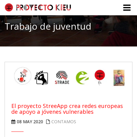
Toggle
naviga
Trabajo de juventud
El proyecto StreeApp crea redes europeas
de apoyo a jóvenes vulnerables
08 MAY 2020
CONTAMOS