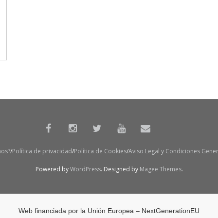
mos?
Política de privacidad
Política de Cookies
Aviso Legal y Condiciones Gene
Powered by
WordPress
. Designed by
Magee Themes
.
Web financiada por la Unión Europea – NextGenerationEU