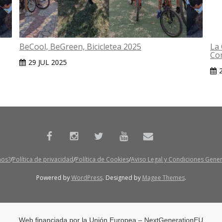
BeCool, BeGreen, Bicicletea 2025
La 
Co
29 JUL 2025
mos?
Política de privacidad
Política de Cookies
Aviso Legal y Condiciones Gene
Powered by
WordPress
. Designed by
Magee Themes
.
Web financiada por la Unión Europea – NextGenerationEU