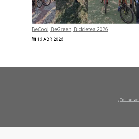
BeCool, BeGreen, Bicicletea 2026
16 ABR 2026
¿Colabora