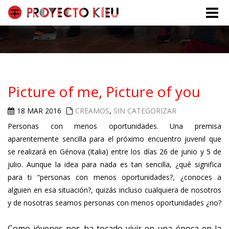
Toggle
naviga
Picture of me, Picture of you
18 MAR 2016
CREAMOS
,
SIN CATEGORIZAR
Personas con menos oportunidades. Una premisa
aparentemente sencilla para el próximo encuentro juvenil que
se realizará en Génova (Italia) entre los días 26 de junio y 5 de
julio. Aunque la idea para nada es tan sencilla, ¿qué significa
para ti “personas con menos oportunidades?, ¿conoces a
alguien en esa situación?, quizás incluso cualquiera de nosotros
y de nosotras seamos personas con menos oportunidades ¿no?
Como jóvenes nos ha tocado vivir en una época en la