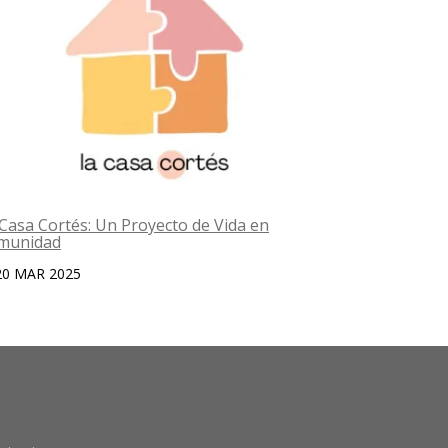
Casa Cortés: Un Proyecto de Vida en
Voluntariad
munidad
Le Monde S
20 MAR 2025
23 ABR 20