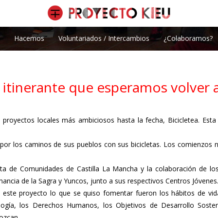
Hacemos
Voluntariados / Intercambios
¿Colaboramos?
 itinerante que esperamos volver a
 proyectos locales más ambiciosos hasta la fecha, Bicicletea. Est
por los caminos de sus pueblos con sus bicicletas. Los comienzos no 
unta de Comunidades de Castilla La Mancha y la colaboración de l
ancia de la Sagra y Yuncos, junto a sus respectivos Centros Jóvenes
 este proyecto lo que se quiso fomentar fueron los hábitos de vida 
logía, los Derechos Humanos, los Objetivos de Desarrollo Soste
ozcan.