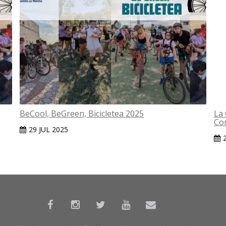
BeCool, BeGreen, Bicicletea 2025
La 
Co
29 JUL 2025