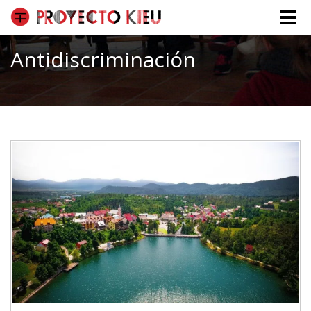
Toggle
naviga
Antidiscriminación