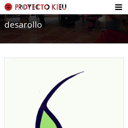
Toggle
naviga
desarollo