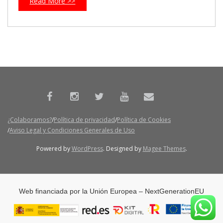
Read More >>
¿Colaboramos?
Política de privacidad
Política de Cookies
Aviso Legal y Condiciones Generales de Uso
Powered by
WordPress
. Designed by
Magee Themes
.
Web financiada por la Unión Europea – NextGenerationEU