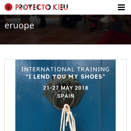
Toggle
naviga
eruope