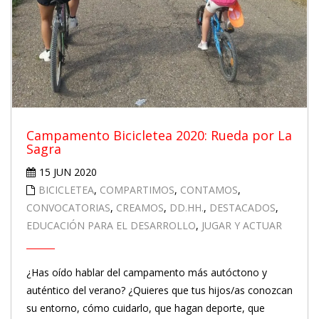
Campamento Bicicletea 2020: Rueda por La
Sagra
15 JUN 2020
BICICLETEA
,
COMPARTIMOS
,
CONTAMOS
,
CONVOCATORIAS
,
CREAMOS
,
DD.HH.
,
DESTACADOS
,
EDUCACIÓN PARA EL DESARROLLO
,
JUGAR Y ACTUAR
¿Has oído hablar del campamento más autóctono y
auténtico del verano? ¿Quieres que tus hijos/as conozcan
su entorno, cómo cuidarlo, que hagan deporte, que