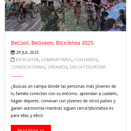
BeCool, BeGreen, Bicicletea 2025
29 JUL 2025
BICICLETEA
,
COMPARTIMOS
,
CONTAMOS
,
CONVOCATORIAS
,
CREAMOS
,
SIN CATEGORIZAR
¿Buscas un campa donde las personas más jóvenes de
tu familia conecten con su entorno, aprendan a cuidarlo,
hagan deporte, convivan con jóvenes de otros países y
ganen autonomía mientras siguen cerca?¡Bicicletea es
para ellas y ellos!
Read More >>