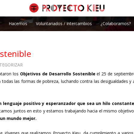
Hacemos
Voluntariados / Intercambios
¿Colaboramos?
stenible
ATEGORIZAR
ptaron los
Objetivos de Desarrollo Sostenible
el 25 de septiembre
n todas las formas de pobreza, luchando contra las desigualdades y
n lenguaje positivo y esperanzador que sea un hilo constant
estamos juntos en esto y estamos trabajando hacia el mismo objetiv
e un mundo mejor.
 de jóvenes que realizamos Proyecto Kieu, da cumplimiento a varios