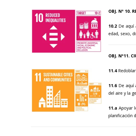
OBJ. Nº 10.
10.2
De aquí a
edad, sexo, di
OBJ. Nº11. 
11.4
Redoblar 
11.6
De aquí a
del aire y la 
11.a
Apoyar lo
planificación 