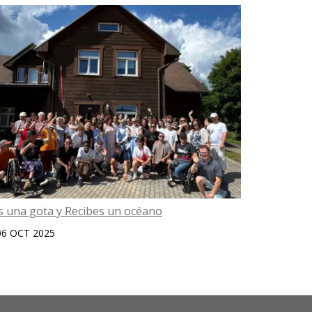
s una gota y Recibes un océano
BeCool, BeG
06 OCT 2025
29 JUL 20