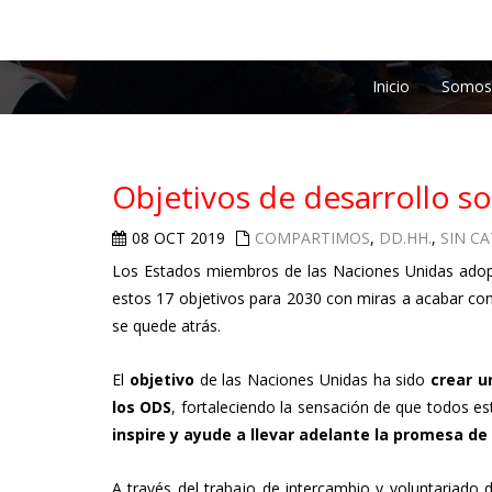
Inicio
Somos
Objetivos de desarrollo so
08 OCT 2019
COMPARTIMOS
,
DD.HH.
,
SIN C
Los Estados miembros de las Naciones Unidas ado
estos 17 objetivos para 2030 con miras a acabar co
se quede atrás.
El
objetivo
de las Naciones Unidas ha sido
crear u
los ODS
, fortaleciendo la sensación de que todos 
inspire y ayude a llevar adelante la promesa d
A través del trabajo de intercambio y voluntariado