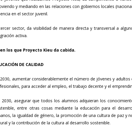
iendo y mediando en las relaciones con gobiernos locales (nacional e 
ncia en el sector juvenil.
ercer sector, da visibilidad de manera directa y transversal a algun
gración activa.
en los que Proyecto Kieu da cabida.
EDUCACIÓN DE CALIDAD
2030, aumentar considerablemente el número de jóvenes y adultos qu
ofesionales, para acceder al empleo, el trabajo decente y el emprendi
2030, asegurar que todos los alumnos adquieran los conocimiento
stenible, entre otras cosas mediante la educación para el desarrol
nos, la igualdad de género, la promoción de una cultura de paz y no v
ural y la contribución de la cultura al desarrollo sostenible.