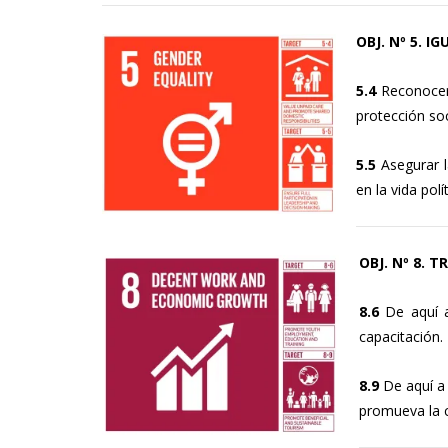
OBJ. Nº 5. 
5.4
Reconocer 
protección soc
5.5
Asegurar l
en la vida pol
OBJ. Nº 8.
8.6
De aquí a
capacitación.
8.9
De aquí a 
promueva la c