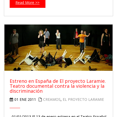
Read More >>
Estreno en España de El proyecto Laramie.
Teatro documental contra la violencia y la
discriminación
01 ENE 2011
CREAMOS
,
EL PROYECTO LARAMIE
01/01/2013 El 13 de enero estrena en el Teatro Español