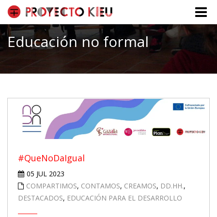
Toggle
naviga
Educación no formal
#QueNoDaIgual
05 JUL 2023
COMPARTIMOS
,
CONTAMOS
,
CREAMOS
,
DD.HH.
,
DESTACADOS
,
EDUCACIÓN PARA EL DESARROLLO