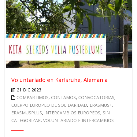
Voluntariado en Karlsruhe, Alemania
21 DIC 2023
COMPARTIMOS
,
CONTAMOS
,
CONVOCATORIAS
,
CUERPO EUROPEO DE SOLIDARIDAD
,
ERASMUS+
,
ERASMUSPLUS
,
INTERCAMBIOS EUROPEOS
,
SIN
CATEGORIZAR
,
VOLUNTARIADO E INTERCAMBIOS