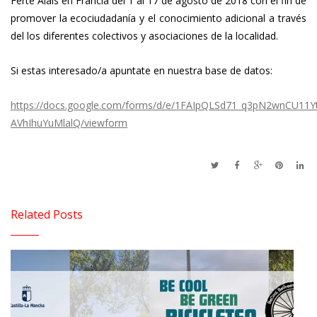
Ferté Alais en Francia del 1 al 17 de agosto de 2018 con el fin de
promover la ecociudadanía y el conocimiento adicional a través
del los diferentes colectivos y asociaciones de la localidad.
Si estas interesado/a apuntate en nuestra base de datos:
https://docs.google.com/forms/d/e/1FAIpQLSd71_q3pN2wnCU11Y
AVhIhuYuMlalQ/viewform
Related Posts