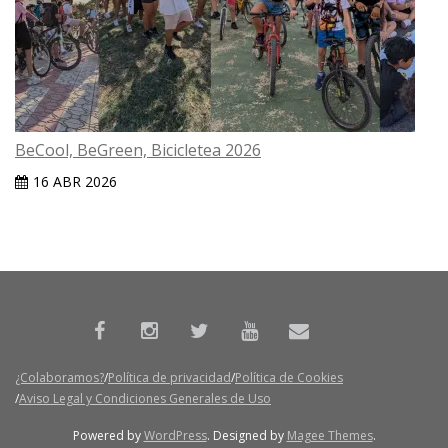
BeCool, BeGreen, Bicicletea 2026
16 ABR 2026
¿Colaboramos?
Política de privacidad
Política de Cookies
Aviso Legal y Condiciones Generales de Uso
Powered by
WordPress
. Designed by
Magee Themes
.