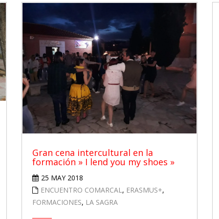
Gran cena intercultural en la
formación » I lend you my shoes »
25 MAY 2018
ENCUENTRO COMARCAL
,
ERASMUS+
,
FORMACIONES
,
LA SAGRA