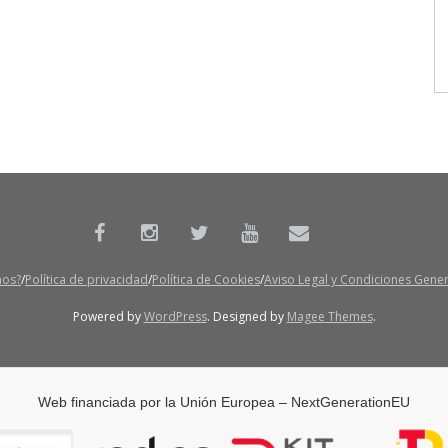
mos?
Política de privacidad
Política de Cookies
Aviso Legal y Condiciones Gene
Powered by
WordPress
. Designed by
Magee Themes
.
Web financiada por la Unión Europea – NextGenerationEU