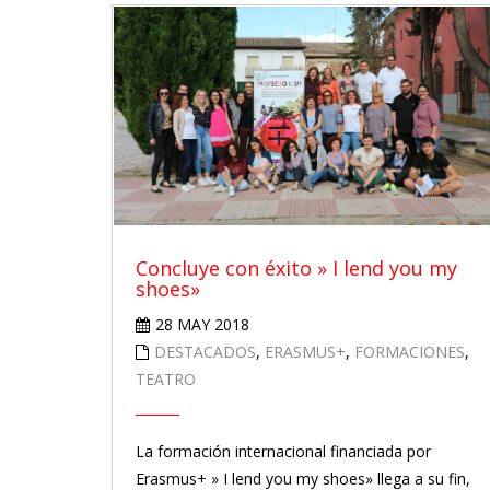
Concluye con éxito » I lend you my
shoes»
28 MAY 2018
DESTACADOS
,
ERASMUS+
,
FORMACIONES
,
TEATRO
La formación internacional financiada por
Erasmus+ » I lend you my shoes» llega a su fin,