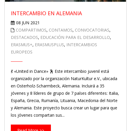
INTERCAMBIO EN ALEMANIA
08 JUN 2021
COMPARTIMOS
,
CONTAMOS
,
CONVOCATORIAS
,
DESTACADOS
,
EDUCACIÓN PARA EL DESARROLLO
,
ERASMUS+
,
ERASMUSPLUS
,
INTERCAMBIOS
EUROPEOS
💃 «United in Dance» 🕺 Este intercambio juvenil está
organizado por la organización NaturKultur e.V., ubicada
en Osterholz-Scharmbeck, Alemania. Incluirá a 35
jóvenes y 8 líderes de grupo de 7 países diferentes: Italia,
España, Grecia, Rumanía, Lituania, Macedonia del Norte
y Alemania. Este proyecto busca crear un lugar para que
los jóvenes compartan sus...
Read More >>