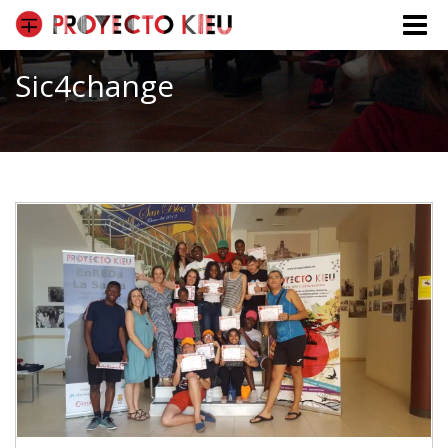
Toggle
naviga
Sic4change