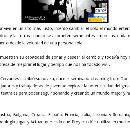
r vivir en un sito más justo, intentó cambiar él solo el mundo enter
s otros y las otras cuando se acometen semejantes empresas: nada 
rto desde la voluntad de una persona sola.
o muestran su capacidad de soñar y desear el cambio y todavía hoy 
resa de mejorar el lugar y tiempo que nos ha tocado vivir.
e Cervantes escribió su novela, nace el seminario «Learning from Don
ajadores y trabajadoras de juventud explorar la potencialidad del g
 y teatrales para poder seguir soñando y creando un mundo mejor y h
stria, Bulgaria, Croacia, España, Francia, Italia, Letonia y Rumaní
dología Jugar y Actuar, que es la que Proyecto Kieu utiliza en muc