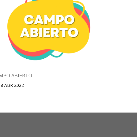
MPO ABIERTO
Intercambi
08 ABR 2022
04 ENE 20